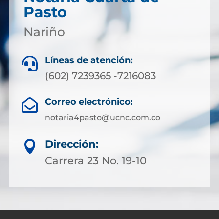
Pasto
Nariño
Líneas de atención:

(602) 7239365 -7216083
Correo electrónico:

notaria4pasto@ucnc.com.co
Dirección:

Carrera 23 No. 19-10