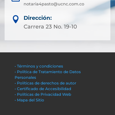
notaria4pasto@ucnc.com.co
Dirección:

Carrera 23 No. 19-10
• Términos y condiciones
• Política de Tratamiento de Datos
Personales
• Políticas de derechos de autor
• Certificado de Accesibilidad
• Políticas de Privacidad Web
• Mapa del Sitio