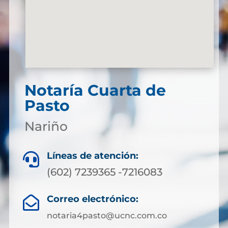
Notaría Cuarta de
Pasto
Nariño
Líneas de atención:

(602) 7239365 -7216083
Correo electrónico:

notaria4pasto@ucnc.com.co