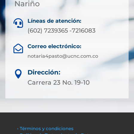
Nariño
Líneas de atención:

(602) 7239365 -7216083
Correo electrónico:

notaria4pasto@ucnc.com.co
Dirección:

Carrera 23 No. 19-10
• Términos y condiciones