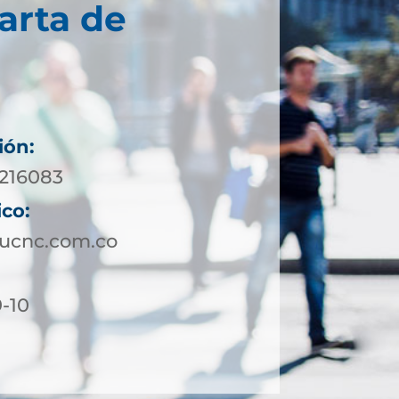
arta de
ión:
7216083
ico:
ucnc.com.co
9-10