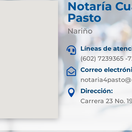
Notaría Cu
Pasto
Nariño
Líneas de atenc

(602) 7239365 -
Correo electrón

notaria4pasto@
Dirección:

Carrera 23 No. 1