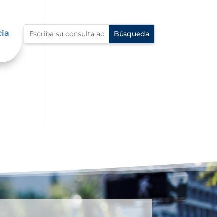
cia
í