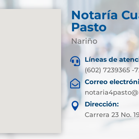
Notaría Cu
Pasto
Nariño
Líneas de atenc

(602) 7239365 -
Correo electrón

notaria4pasto@
Dirección:

Carrera 23 No. 1