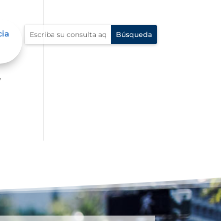
cia
er
y