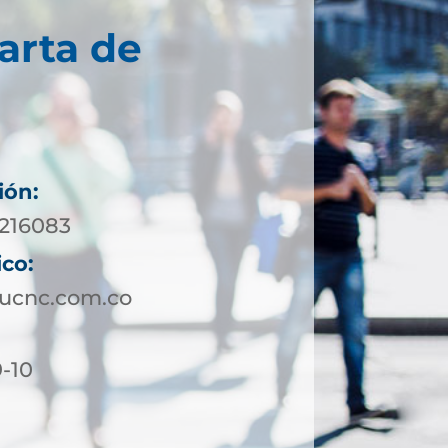
arta de
ión:
7216083
ico:
ucnc.com.co
9-10