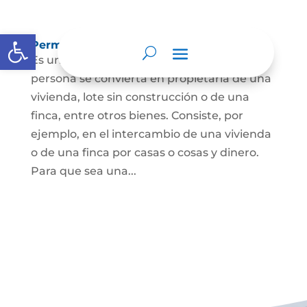
Abrir barra de herramientas
Permuta de Inmuebles
Es uno de los contratos para que una
persona se convierta en propietaria de una
vivienda, lote sin construcción o de una
finca, entre otros bienes. Consiste, por
ejemplo, en el intercambio de una vivienda
o de una finca por casas o cosas y dinero.
Para que sea una...