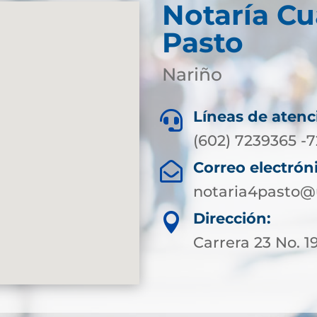
Notaría Cu
Pasto
Nariño
Líneas de atenc

(602) 7239365 -
Correo electrón

notaria4pasto@
Dirección:

Carrera 23 No. 1