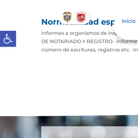
Normatividad especial
Inicio
Abrir barra de herramientas
Informes a organismos de inspección
DE NOTARIADO Y REGISTRO. -Informe est
número de escrituras, registros etc. -I