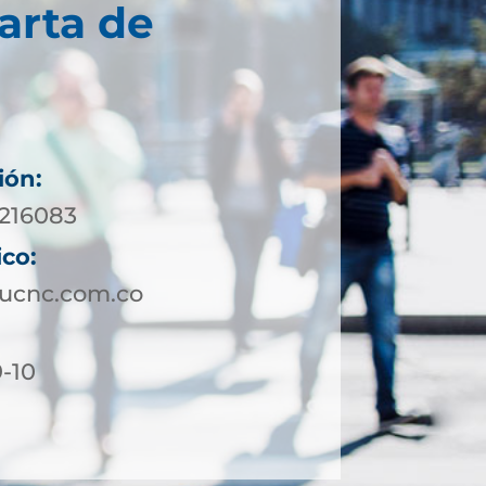
arta de
ión:
7216083
ico:
ucnc.com.co
9-10