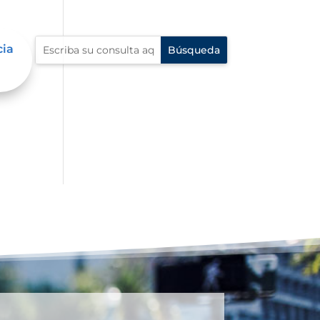
cia
IA