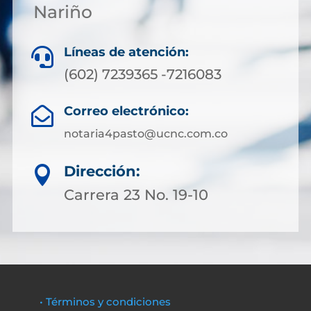
Nariño
Líneas de atención:

(602) 7239365 -7216083
Correo electrónico:

notaria4pasto@ucnc.com.co
Dirección:

Carrera 23 No. 19-10
• Términos y condiciones