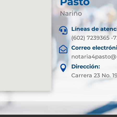
Pasto
Nariño
Líneas de atenc

(602) 7239365 -
Correo electrón

notaria4pasto@
Dirección:

Carrera 23 No. 1