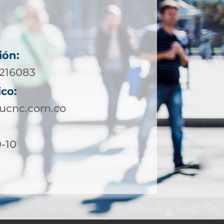
ión:
7216083
ico:
ucnc.com.co
9-10