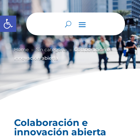
Abrir barra de herramientas
Home
Sin categoría
Colaboración e
9
9
innovación abierta
Colaboración e
innovación abierta