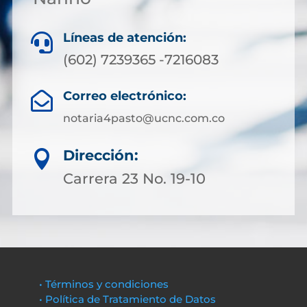
Líneas de atención:

(602) 7239365 -7216083
Correo electrónico:

notaria4pasto@ucnc.com.co
Dirección:

Carrera 23 No. 19-10
• Términos y condiciones
• Política de Tratamiento de Datos