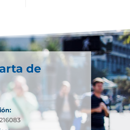
arta de
ión:
7216083