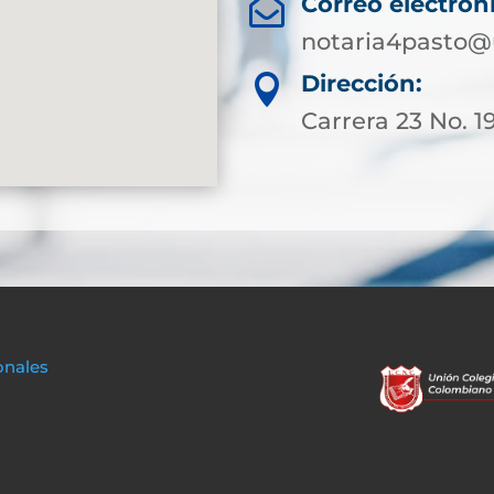
Correo electrón

notaria4pasto@
Dirección:

Carrera 23 No. 1
onales