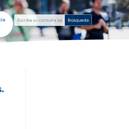
cia
.