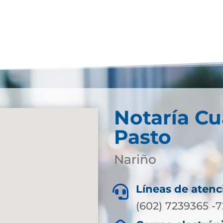
Notaría Cu
Pasto
Nariño
Líneas de atenc

(602) 7239365 -