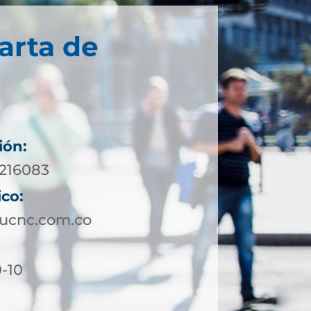
arta de
ión:
7216083
ico:
ucnc.com.co
9-10