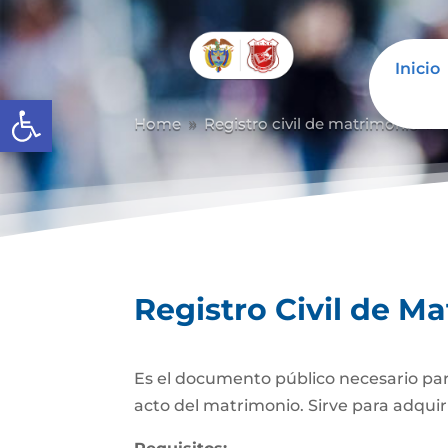
Inicio
Abrir barra de herramientas
Home
Registro civil de matrimonio
9
9
Registro Civil de M
Es el documento público necesario para
acto del matrimonio. Sirve para adquiri