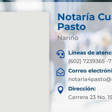
Notaría Cu
Pasto
Nariño
Líneas de atenc

(602) 7239365 -
Correo electrón

notaria4pasto@
Dirección:

Carrera 23 No. 1