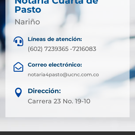
Notaría Cuarta de
Pasto
Nariño
Líneas de atención:

(602) 7239365 -7216083
Correo electrónico:

notaria4pasto@ucnc.com.co
Dirección:

Carrera 23 No. 19-10